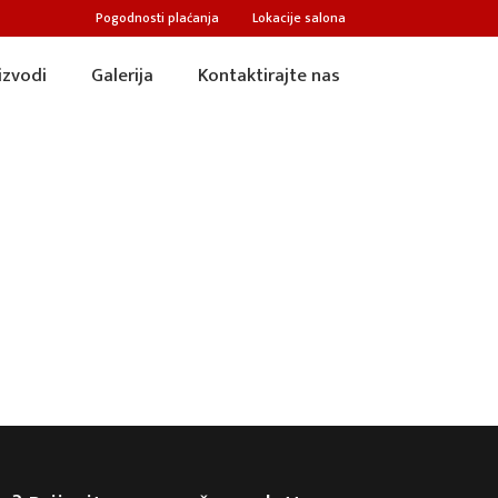
Pogodnosti plaćanja
Lokacije salona
izvodi
Galerija
Kontaktirajte nas