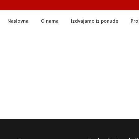
Naslovna
O nama
Izdvajamo iz ponude
Pro