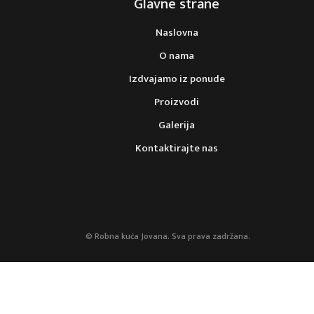
Glavne strane
Naslovna
O nama
Izdvajamo iz ponude
Proizvodi
Galerija
Kontaktirajte nas
© Robna kuća Jovana. Sva prava zadržana.