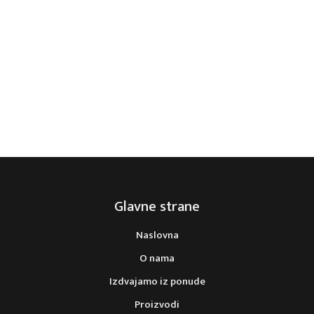
DNEVNA SOBA TARA
DNEVNA SOBA VIDA
Glavne strane
Naslovna
O nama
Izdvajamo iz ponude
Proizvodi